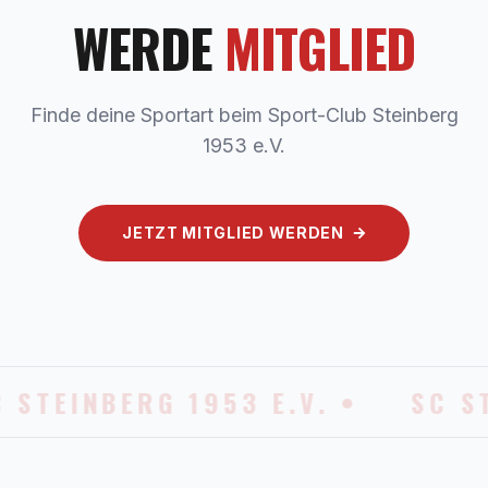
WERDE
MITGLIED
Finde deine Sportart beim Sport-Club Steinberg
1953 e.V.
JETZT MITGLIED WERDEN
 STEINBERG 1953 E.V. •
SC S