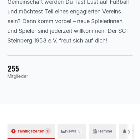
Gemeinschaft werden Du hast Lust auf Fußball
und möchtest Teil eines engagierten Vereins
sein? Dann komm vorbei – neue Spielerinnen
und Spieler sind jederzeit willkommen. Der SC
Steinberg 1953 e.V. freut sich auf dich!
255
Mitglieder
Trainingszeiten
11
News
5
Termine
Vorsta