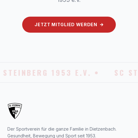
JETZT MITGLIED WERDEN
 STEINBERG 1953 E.V. •
SC ST
Der Sportverein für die ganze Familie in Dietzenbach.
Gesundheit, Bewegung und Sport seit 1953.