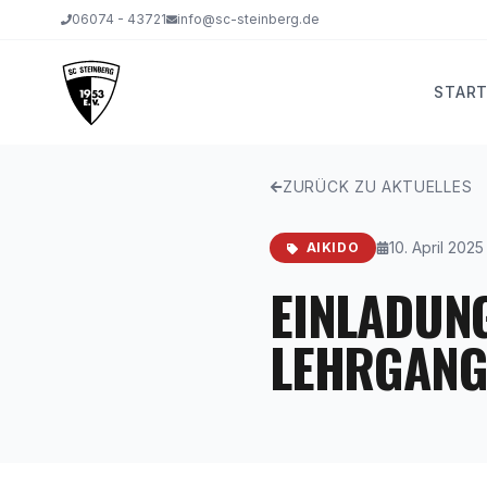
06074 - 43721
info@sc-steinberg.de
START
ZURÜCK ZU AKTUELLES
10. April 2025
AIKIDO
EINLADUNG
LEHRGAN