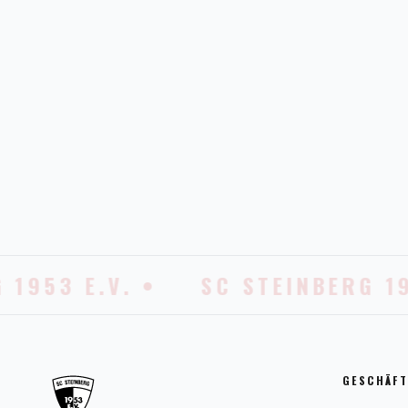
1953 E.V. •
SC STEINBERG 195
GESCHÄFT