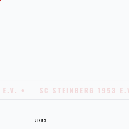
.V. •
SC STEINBERG 1953 E.V.
LINKS