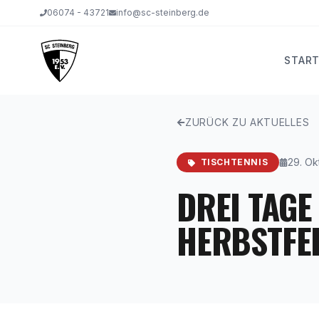
06074 - 43721
info@sc-steinberg.de
START
ZURÜCK ZU AKTUELLES
29. Ok
TISCHTENNIS
DREI TAGE 
ERBSTFER