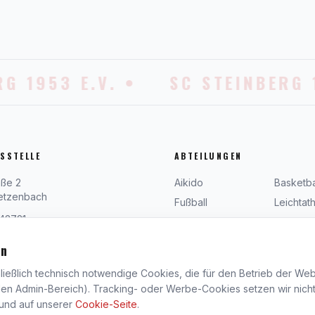
G 1953 E.V. •
SC STEINBERG 1
SSTELLE
ABTEILUNGEN
aße 2
Aikido
Basketba
etzenbach
Fußball
Leichtath
43721
Taekwon Do
Tennis
steinberg.de
Tischtennis
Turnen
en
Volleyball
Wander
0–13:00 Uhr
eßlich technisch notwendige Cookies, die für den Betrieb der Websit
en und in den Ferien geschlossen
den Admin-Bereich). Tracking- oder Werbe-Cookies setzen wir nicht
und auf unserer
Cookie-Seite
.