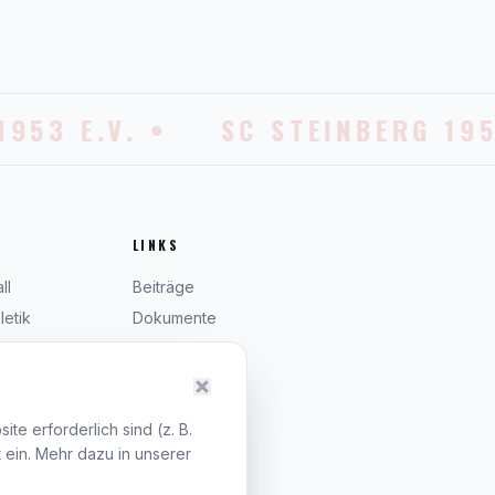
953 E.V. •
SC STEINBERG 1953
LINKS
ll
Beiträge
letik
Dokumente
Satzung
Kontakt
n
Impressum
e erforderlich sind (z. B.
Datenschutz
 ein. Mehr dazu in unserer
Cookies