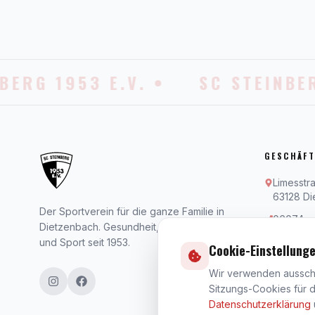
ERG 1953 E.V. •
SC STEINBER
GESCHÄFT
Limesstr
63128 Di
Der Sportverein für die ganze Familie in
06074 - 
Dietzenbach. Gesundheit, Bewegung
info@sc-
und Sport seit 1953.
Cookie-Einstellung
Mo–Fr: 09:0
Wir verwenden ausschli
An Feiertag
Sitzungs-Cookies für 
Datenschutzerklärung