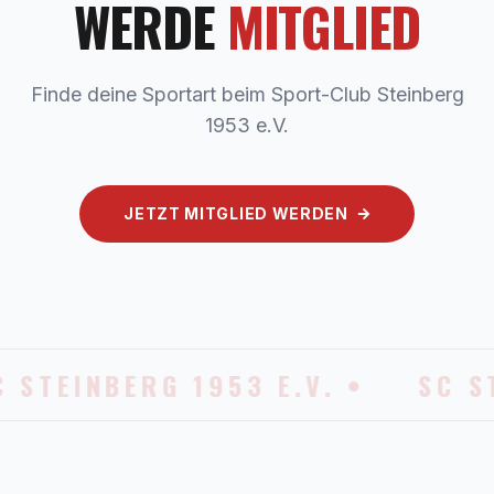
WERDE
MITGLIED
Finde deine Sportart beim Sport-Club Steinberg
1953 e.V.
JETZT MITGLIED WERDEN
C STEINBERG 1953 E.V. •
SC S